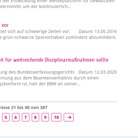
t der Entwicklung einer Meldeplattform für Gewalttaten
ternimmt, um der kontinuierlich…
 vor
t sich auf schwierige Zeiten vor:
Datum:
13.05.2016
e grün-schwarze Sparvorhaben zumindest abzumildern,
it für weitreichende Disziplinarmaßnahmen sollte
ung des Bundesverfassungsgerichts
Datum:
12.03.2020
fernung aus dem Beamtenverhältnis durch einen
gskonform ist, hält der BBW an seiner…
isse 31 bis 40 von 387
5
6
7
8
9
10