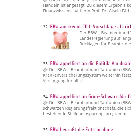
Handeln ist angesagt. Zu diesem Ergebnis k
Finanzwissenschaftlerin Prof. Dr. Gisela Fär
32.
BBW anerkennt CDU-Vorschläge als rich
Der BBW – Beamtenbund Ta
Landesregierung auf, ang
Rücklagen für Beamte, di
33.
BBW appelliert an die Politik: Am dua
Der BBW – Beamtenbund Tarifunion (BBW) a
Krankenversicherungssystem weiterhin festz
Versorgung für alle…
34.
BBW appelliert an Grün-Schwarz: Wir f
Der BBW – Beamtenbund Tarifunion (BBW) 
schwarzen Regierungsfraktionschefs, die sic
bestehende Stelleneinsparungsprogramm…
35.
BBW begrüßt die Entscheidung