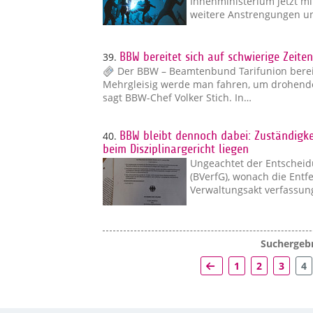
Innenministerium jetzt mi
weitere Anstrengungen un
39.
BBW bereitet sich auf schwierige Zeiten
Der BBW – Beamtenbund Tarifunion bereite
Mehrgleisig werde man fahren, um drohend
sagt BBW-Chef Volker Stich. In…
40.
BBW bleibt dennoch dabei: Zuständigke
beim Disziplinargericht liegen
Ungeachtet der Entscheid
(BVerfG), wonach die Ent
Verwaltungsakt verfassun
Suchergebn
1
2
3
4