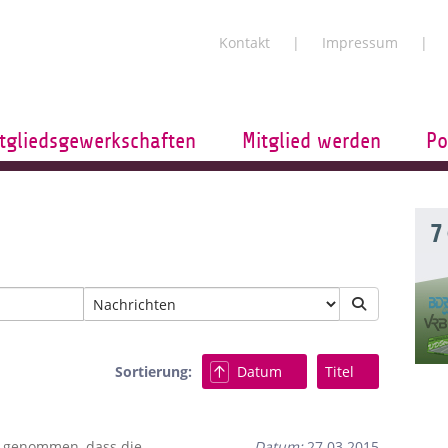
Kontakt
Impressum
tgliedsgewerkschaften
Mitglied werden
Po
7
Sortierung:
Datum
Titel
s genommen, dass die
Datum:
27.03.2015