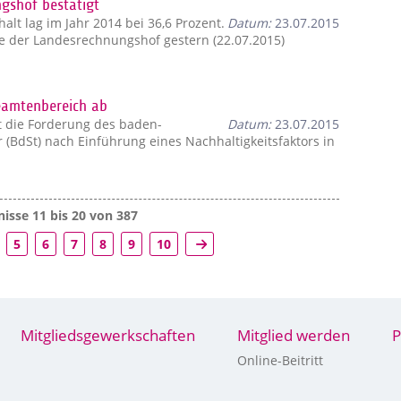
gshof bestätigt
lt lag im Jahr 2014 bei 36,6 Prozent.
Datum:
23.07.2015
ie der Landesrechnungshof gestern (22.07.2015)
Beamtenbereich ab
 die Forderung des baden-
Datum:
23.07.2015
(BdSt) nach Einführung eines Nachhaltigkeitsfaktors in
isse 11 bis 20 von 387
5
6
7
8
9
10
Mitgliedsgewerkschaften
Mitglied werden
P
Online-Beitritt