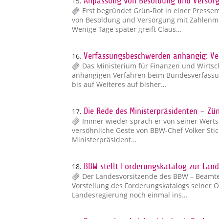
15.
Anpassung von Besoldung und Versorgu
Erst begründet Grün-Rot in einer Pressem
von Besoldung und Versorgung mit Zahlenmat
Wenige Tage später greift Claus…
16.
Verfassungsbeschwerden anhängig: Ver
Das Ministerium für Finanzen und Wirtsc
anhängigen Verfahren beim Bundesverfassun
bis auf Weiteres auf bisher…
17.
Die Rede des Ministerpräsidenten – Z
Immer wieder sprach er von seiner Werts
versöhnliche Geste von BBW-Chef Volker Stic
Ministerpräsident…
18.
BBW stellt Forderungskatalog zur Lan
Der Landesvorsitzende des BBW – Beamten
Vorstellung des Forderungskatalogs seiner 
Landesregierung noch einmal ins…