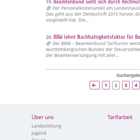
19.
Beamtenbund sieht sich durch Rechnun
Der Personalkostenanteil am Landeshausha
Das geht aus der Denkschrift 2015 hervor, d
vorgestellt hat. Die…
20.
BBW lehnt Nachhaltigkeitsfaktor für 
Der BBW – Beamtenbund Tarifunion weist
württembergischen Bundes der Steuerzahler 
der Beamtenversorgung mit aller…
Suchergebn
1
2
3
4
Über uns
Tarifarbeit
Landesleitung
Jugend