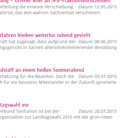
ng – Offener Brief an SPD-Fraktionsvorsitzenden
itteilung die erneute Verschiebung
Datum:
12.05.2015
erial, das den wahren Sachverhalt verschleiert.
fahren bleiben weiterhin ruhend gestellt
haft hat zugesagt, dass aufgrund der
Datum:
08.06.2015
gsgericht in Sachen altersdiskriminierender Besoldung
ündstoff an einem heißen Sommerabend
chätzung für die Beamten. Doch die
Datum:
03.07.2015
h für ein besseres Miteinander in der Zukunft ignorierte
dtagswahl vor
bund Tarifunion ist bei der
Datum:
20.07.2015
Organisation zur Landtagswahl 2016 mit der grün-roten