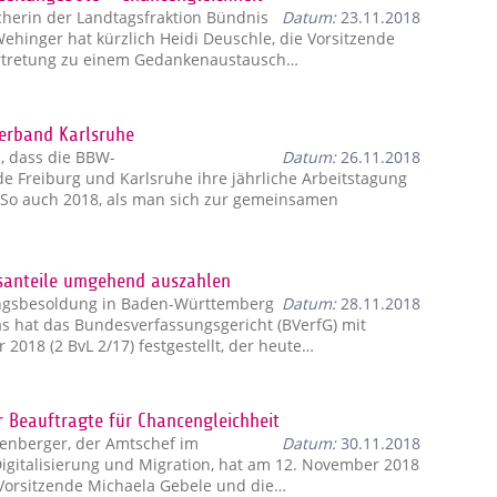
cherin der Landtagsfraktion Bündnis
Datum:
23.11.2018
hinger hat kürzlich Heidi Deuschle, die Vorsitzende
rtretung zu einem Gedankenaustausch…
erband Karlsruhe
n, dass die BBW-
Datum:
26.11.2018
e Freiburg und Karlsruhe ihre jährliche Arbeitstagung
So auch 2018, als man sich zur gemeinsamen
gsanteile umgehend auszahlen
ngsbesoldung in Baden-Württemberg
Datum:
28.11.2018
s hat das Bundesverfassungsgericht (BVerfG) mit
2018 (2 BvL 2/17) festgestellt, der heute…
r Beauftragte für Chancengleichheit
tenberger, der Amtschef im
Datum:
30.11.2018
Digitalisierung und Migration, hat am 12. November 2018
-Vorsitzende Michaela Gebele und die…