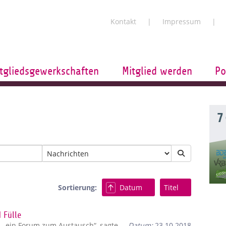
Kontakt
Impressum
tgliedsgewerkschaften
Mitglied werden
Po
7
Sortierung:
Datum
Titel
 Fülle
„ein Forum zum Austausch“, sagte
Datum:
23.10.2018