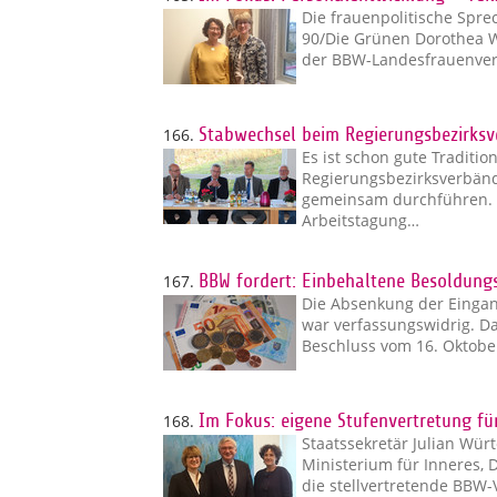
Die frauenpolitische Spre
90/Die Grünen Dorothea We
der BBW-Landesfrauenve
166.
Stabwechsel beim Regierungsbezirksv
Es ist schon gute Traditio
Regierungsbezirksverbänd
gemeinsam durchführen. 
Arbeitstagung…
167.
BBW fordert: Einbehaltene Besoldun
Die Absenkung der Einga
war verfassungswidrig. Da
Beschluss vom 16. Oktober 
168.
Im Fokus: eigene Stufenvertretung fü
Staatssekretär Julian Wür
Ministerium für Inneres, 
die stellvertretende BBW