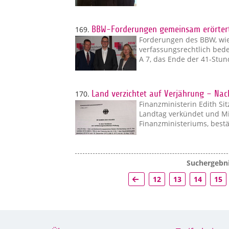
169.
BBW-Forderungen gemeinsam erörter
Forderungen des BBW, wie
verfassungsrechtlich bed
A 7, das Ende der 41-St
170.
Land verzichtet auf Verjährung – Nac
Finanzministerin Edith Si
Landtag verkündet und Min
Finanzministeriums, best
Suchergebni
12
13
14
15