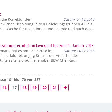
t
 die Korrektur der
Datum:
04.12.2018
enklichen Besoldung in den Besoldungsgruppen A 5 bis
unden-Woche für Beamtinnen und Beamte und auch das…
hzahlung erfolgt rückwirkend bis zum 1. Januar 2013
tzmann hat es am 12.12.2018 im
Datum:
14.12.2018
isterialdirektor Jörg Krauss, der Amtschef des
ätigte es tags drauf gegenüber BBW-Chef Kai…
sse 161 bis 170 von 387
16
17
18
19
20
21