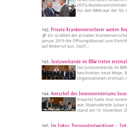
DSTG-Bundesvorsitzender 
Für den BBW war der 50. 
162.
Private Krankenversicherer weiten An
Ein Großteil der privaten Krankenversic
Januar 2019 die Öffnungsklausel zum Eintrit
auf Widerruf aus. Doch…
163.
Justizverbände im BBW treten erstmal
Die Justizverbände im BB
beschreiten neue Wege. B
Organisationen erstmals 
164.
Amtschef des Innenministeriums bezog 
Erwartet hatte man Inne
war Staatssekretär Julian
stand am 14. November 20
165.
Im Fokus: Personalentwicklung – Teil