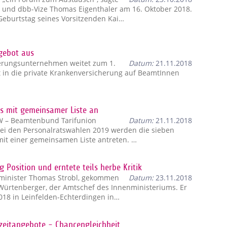
und dbb-Vize Thomas Eigenthaler am 16. Oktober 2018.
Geburtstag seines Vorsitzenden Kai…
gebot aus
herungsunternehmen weitet zum 1.
Datum:
21.11.2018
t in die private Krankenversicherung auf BeamtInnen
s mit gemeinsamer Liste an
W – Beamtenbund Tarifunion
Datum:
21.11.2018
ei den Personalratswahlen 2019 werden die sieben
mit einer gemeinsamen Liste antreten. …
Position und erntete teils herbe Kritik
nminister Thomas Strobl, gekommen
Datum:
23.11.2018
 Würtenberger, der Amtschef des Innenministeriums. Er
18 in Leinfelden-Echterdingen in…
zeitangebote - Chancengleichheit