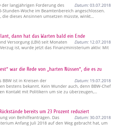
PD der langjährigen Forderung des
Datum:
03.07.2018
0-Stunden-Woche im Beamtenbereich angeschlossen.
, die dieses Ansinnen umsetzen müsste, winkt…
plant, dann hat das Warten bald ein Ende
nd Versorgung (LBV) seit Monaten
Datum:
12.07.2018
Verzug ist, wurde jetzt das Finanzministerium aktiv: Mit
st“ war die Rede von „harten Nüssen“, die es zu
 BBW ist in Kreisen der
Datum:
19.07.2018
hen bestens bekannt. Kein Wunder auch, denn BBW-Chef
en Kontakt mit Politikern um sie zu überzeugen,…
ückstände bereits um 23 Prozent reduziert
tung von Beihilfeanträgen. Das
Datum:
30.07.2018
erium Anfang Juli 2018 auf den Weg gebracht hat, um