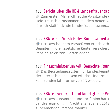
155.
Bericht über die BBW Landesfrauentag
Zum ersten Mal eröffnet die Vorsitzende
Heidi Deuschle zusammen mit dem neuen Vo
jährlich stattfindende Landesfrauentagung.
156.
BBW weist Vorstoß des Bundesarbeitsm
Der BBW hat dem Vorstoß von Bundesarbei
Beamten in die gesetzliche Rentenversicheru
Pension seien zwei verschiedene…
157.
Finanzministerium will Benachteiligu
Das Beurteilungssystem für Landesbeamt
der Strecke bleiben. Dem will das Finanzmini
kommenden Jahr turnusgemäß wieder…
158.
BBW ist verärgert und kündigt eine V
Der BBW – Beamtenbund Tarifunion hat ke
Landesregierung im Nachtragshaushalt 2018/2
zunehmenden Personalmangel…