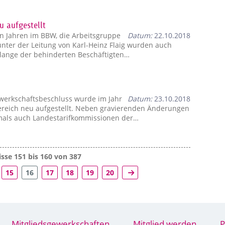
u aufgestellt
len Jahren im BBW, die Arbeitsgruppe
Datum:
22.10.2018
nter der Leitung von Karl-Heinz Flaig wurden auch
elange der behinderten Beschäftigten…
werkschaftsbeschluss wurde im Jahr
Datum:
23.10.2018
ereich neu aufgestellt. Neben gravierenden Änderungen
mals auch Landestarifkommissionen der…
sse 151 bis 160 von 387
15
16
17
18
19
20
Mitgliedsgewerkschaften
Mitglied werden
P