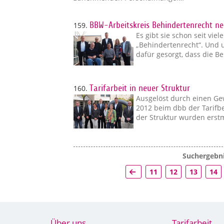
159.
BBW-Arbeitskreis Behindertenrecht ne
Es gibt sie schon seit vie
„Behindertenrecht“. Und u
dafür gesorgt, dass die B
160.
Tarifarbeit in neuer Struktur
Ausgelöst durch einen Ge
2012 beim dbb der Tarifb
der Struktur wurden erst
Suchergebni
11
12
13
14
Über uns
Tarifarbeit