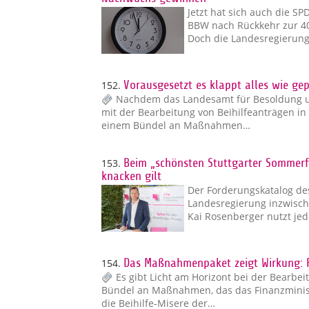
Jetzt hat sich auch die S
BBW nach Rückkehr zur 4
Doch die Landesregierung
152.
Vorausgesetzt es klappt alles wie ge
Nachdem das Landesamt für Besoldung u
mit der Bearbeitung von Beihilfeanträgen in 
einem Bündel an Maßnahmen…
153.
Beim „schönsten Stuttgarter Sommerfe
knacken gilt
Der Forderungskatalog des
Landesregierung inzwisc
Kai Rosenberger nutzt jed
154.
Das Maßnahmenpaket zeigt Wirkung: R
Es gibt Licht am Horizont bei der Bearbei
Bündel an Maßnahmen, das das Finanzminist
die Beihilfe-Misere der…