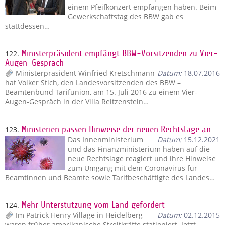
einem Pfeifkonzert empfangen haben. Beim
Gewerkschaftstag des BBW gab es
stattdessen…
122.
Ministerpräsident empfängt BBW-Vorsitzenden zu Vier-
Augen-Gespräch
Ministerpräsident Winfried Kretschmann
Datum:
18.07.2016
hat Volker Stich, den Landesvorsitzenden des BBW –
Beamtenbund Tarifunion, am 15. Juli 2016 zu einem Vier-
Augen-Gespräch in der Villa Reitzenstein…
123.
Ministerien passen Hinweise der neuen Rechtslage an
Das Innenministerium
Datum:
15.12.2021
und das Finanzministerium haben auf die
neue Rechtslage reagiert und ihre Hinweise
zum Umgang mit dem Coronavirus für
Beamtinnen und Beamte sowie Tarifbeschäftigte des Landes…
124.
Mehr Unterstützung vom Land gefordert
Im Patrick Henry Village in Heidelberg
Datum:
02.12.2015
waren früher amerikanische Streitkräfte stationiert. Jetzt