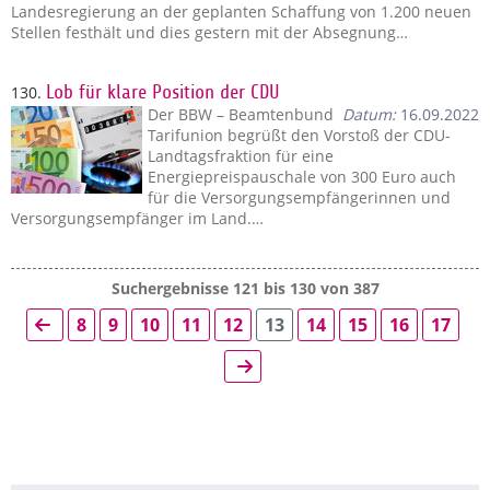
Landesregierung an der geplanten Schaffung von 1.200 neuen
Stellen festhält und dies gestern mit der Absegnung…
130.
Lob für klare Position der CDU
Der BBW – Beamtenbund
Datum:
16.09.2022
Tarifunion begrüßt den Vorstoß der CDU-
Landtagsfraktion für eine
Energiepreispauschale von 300 Euro auch
für die Versorgungsempfängerinnen und
Versorgungsempfänger im Land.…
Suchergebnisse 121 bis 130 von 387
8
9
10
11
12
13
14
15
16
17