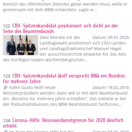
Bereich des öffentlichen Dienstes getan werden muss, wolle er
gemeinsam mit dem BBW entwickeln, sagte er…
122.
CDU-Spitzenkandidat positioniert sich dicht an der
Seite des Beamtenbunds
Zwei Monate vor der
Datum:
09.01.2026
Landtagswahl positioniert sich CDU-Landes-
und Landtagsfraktionschef Manuel Hagel,
der aussichtsreichste Anwärter für das Amt
des künftigen baden-württembergischen…
123.
CDU-Spitzenkandidat Wolf verspricht BBW ein Bündnis
für mehrere Jahre
Sollte Guido Wolf neuer
Datum:
18.02.2016
Ministerpräsident werden, dann will er mit dem Beamtenbund
ein „Bündnis für mehrere Jahre schließen“. Das erklärte er bei
der Podiumsdiskussion des BBW Beamtenbund Tarifunion,…
124.
Corona-Hilfe: Hinzuverdienstgrenze für 2020 deutlich
erhöht
Im Zuge der Corona-Hilfe hat die
Datum:
03.06.2020