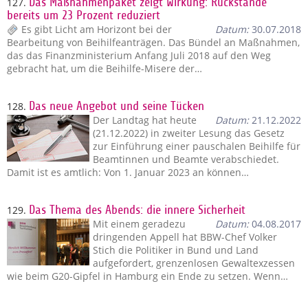
127.
Das Maßnahmenpaket zeigt Wirkung: Rückstände
bereits um 23 Prozent reduziert
Es gibt Licht am Horizont bei der
Datum:
30.07.2018
Bearbeitung von Beihilfeanträgen. Das Bündel an Maßnahmen,
das das Finanzministerium Anfang Juli 2018 auf den Weg
gebracht hat, um die Beihilfe-Misere der…
128.
Das neue Angebot und seine Tücken
Der Landtag hat heute
Datum:
21.12.2022
(21.12.2022) in zweiter Lesung das Gesetz
zur Einführung einer pauschalen Beihilfe für
Beamtinnen und Beamte verabschiedet.
Damit ist es amtlich: Von 1. Januar 2023 an können…
129.
Das Thema des Abends: die innere Sicherheit
Mit einem geradezu
Datum:
04.08.2017
dringenden Appell hat BBW-Chef Volker
Stich die Politiker in Bund und Land
aufgefordert, grenzenlosen Gewaltexzessen
wie beim G20-Gipfel in Hamburg ein Ende zu setzen. Wenn…