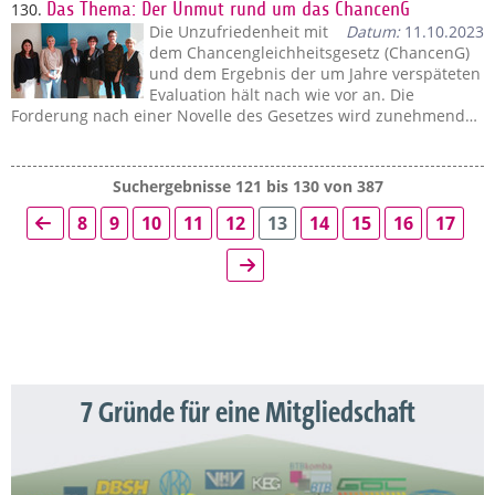
130.
Das Thema: Der Unmut rund um das ChancenG
Die Unzufriedenheit mit
Datum:
11.10.2023
dem Chancengleichheitsgesetz (ChancenG)
und dem Ergebnis der um Jahre verspäteten
Evaluation hält nach wie vor an. Die
Forderung nach einer Novelle des Gesetzes wird zunehmend…
Suchergebnisse 121 bis 130 von 387
8
9
10
11
12
13
14
15
16
17
7 Gründe für eine Mitgliedschaft