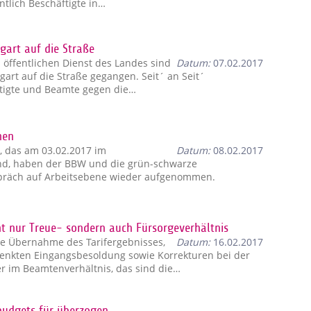
entlich Beschäftigte in…
gart auf die Straße
 öffentlichen Dienst des Landes sind
Datum:
07.02.2017
tgart auf die Straße gegangen. Seit´ an Seit´
ftigte und Beamte gegen die…
men
 das am 03.02.2017 im
Datum:
08.02.2017
and, haben der BBW und die grün-schwarze
präch auf Arbeitsebene wieder aufgenommen.
ht nur Treue- sondern auch Fürsorgeverhältnis
che Übernahme des Tarifergebnisses,
Datum:
16.02.2017
enkten Eingangsbesoldung sowie Korrekturen bei der
er im Beamtenverhältnis, das sind die…
budgets für überzogen