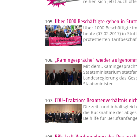
reihen sich jetzt auch öff
105.
Über 1000 Beschäftigte gehen in Stutt
Über 1000 Beschäftigte im
heute (07.02.2017) in Stut
protestierten Tarifbeschä
106.
„Kamingespräche“ wieder aufgenom
Mit dem „Kamingespräch“,
Staatsministerium stattf
Landesregierung das Ges
Staatsminister…
107.
CDU-Fraktion: Beamtenverhältnis nic
Die zeit- und inhaltsglei
die Rücknahme der abges
Beihilfe für Berufsanfäng
108.
BBW hält Verdoppelung des Personal