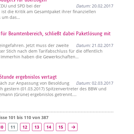
CDU und SPD bei der
Datum:
20.02.2017
st die Kritik am Gesamtpaket ihrer finanziellen
es um das…
für Beamtenbereich, schließt dabei Paketlösung mit
eingefahren. Jetzt muss der zweite
Datum:
21.02.2017
er Stich nach dem Tarifabschluss für die öffentlich
. Immerhin haben die Gewerkschaften…
Stunde ergebnislos vertagt
äch zur Anpassung von Besoldung
Datum:
02.03.2017
h gestern (01.03.2017) Spitzenvertreter des BBW und
tzmann (Grüne) ergebnislos getrennt.…
sse 101 bis 110 von 387
10
11
12
13
14
15