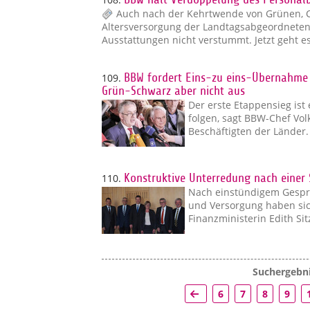
Auch nach der Kehrtwende von Grünen, 
Altersversorgung der Landtagsabgeordneten i
Ausstattungen nicht verstummt. Jetzt geht 
109.
BBW fordert Eins-zu eins-Übernahme 
Grün-Schwarz aber nicht aus
Der erste Etappensieg ist 
folgen, sagt BBW-Chef Volk
Beschäftigten der Länder
110.
Konstruktive Unterredung nach einer 
Nach einstündigem Gespr
und Versorgung haben sic
Finanzministerin Edith Si
Suchergebni
6
7
8
9