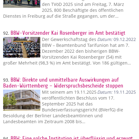
den TVöD 2025 sind am Freitag, 7. März
2025, 800 Beschäftigte des öffentlichen
Dienstes in Freiburg auf die Straße gegangen, um der…
92.
BBW-Vorsitzender Kai Rosenberger im Amt bestätigt
Der Gewerkschaftstag des
Datum:
09.12.2022
BBW – Beamtenbund Tarifunion hat am 7.
Dezember 2022 den bisherigen BBW-
Vorsitzenden Kai Rosenberger (54) mit
großer Mehrheit (98,3 %) im Amt bestätigt. Von 186 gültigen…
93.
BBW: Direkte und unmittelbare Auswirkungen auf
Baden-Württemberg – Widerspruchsbescheide stoppen
Mit seinem am 19.11.2025
Datum:
19.11.2025
veröffentlichten Beschluss vom 17.
September 2025 hat das
Bundesverfassungsgericht (BVerfG) die
Besoldung der Berliner Landesbeamtinnen und
Landesbeamten im Zeitraum 2008 bis…
94.
BBW: Eine solche Institution ist überflüssig und erzeugt