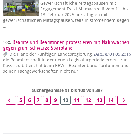
Gewerkschaftliche Mittagspausen mit
Engagement Es ist Mitmachzeit! Vom 11. bis
13. Februar 2025 bekräftigten mit
gewerkschaftlichen Mittagspausen, teils in strömendem Regen,
…
100.
Beamte und Beamtinnen protestieren mit Mahnwachen
gegen grün-schwarze Sparpläne
Die Pläne der künftigen Landesregierung,
Datum:
04.05.2016
die Beamtenschaft in der neuen Legislaturperiode erneut zur
Kasse zu bitten, hat beim BBW – Beamtenbund Tarifunion und
seinen Fachgewerkschaften nicht nur…
Suchergebnisse 91 bis 100 von 387
5
6
7
8
9
10
11
12
13
14