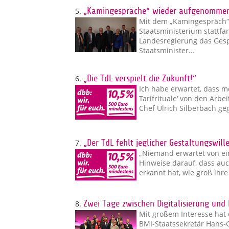
5.
„Kamingespräche“ wieder aufgenomme
Mit dem „Kamingespräch“,
Staatsministerium stattf
Landesregierung das Ges
Staatsminister…
6.
„Die TdL verspielt die Zukunft!“
Ich habe erwartet, dass m
Tarifrituale‘ von den Arb
Chef Ulrich Silberbach 
7.
„Der TdL fehlt jeglicher Gestaltungswille
„Niemand erwartet von ei
Hinweise darauf, dass auc
erkannt hat, wie groß ihr
8.
Zwei Tage zwischen Digitalisierung und 
Mit großem Interesse hat
BMI-Staatssekretär Hans-G