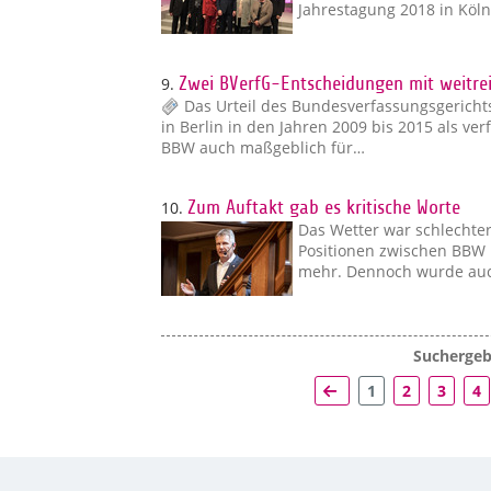
Jahrestagung 2018 in Köl
9.
Zwei BVerfG-Entscheidungen mit weitr
Das Urteil des Bundesverfassungsgerichts
in Berlin in den Jahren 2009 bis 2015 als ve
BBW auch maßgeblich für…
10.
Zum Auftakt gab es kritische Worte
Das Wetter war schlechter
Positionen zwischen BBW 
mehr. Dennoch wurde auc
Suchergebn
1
2
3
4