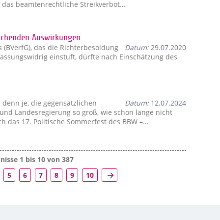
n das beamtenrechtliche Streikverbot…
eichenden Auswirkungen
 (BVerfG), das die Richterbesoldung
Datum:
29.07.2020
rfassungswidrig einstuft, dürfte nach Einschätzung des
 denn je, die gegensätzlichen
Datum:
12.07.2024
und Landesregierung so groß, wie schon lange nicht
h das 17. Politische Sommerfest des BBW –…
isse 1 bis 10 von 387
5
6
7
8
9
10