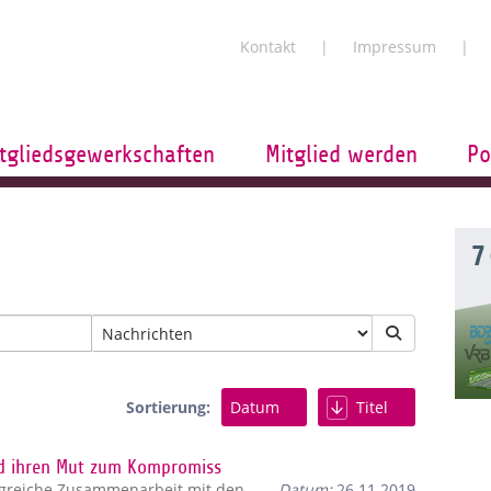
Kontakt
Impressum
tgliedsgewerkschaften
Mitglied werden
Po
7
Sortierung:
Datum
Titel
d ihren Mut zum Kompromiss
olgreiche Zusammenarbeit mit den
Datum:
26.11.2019