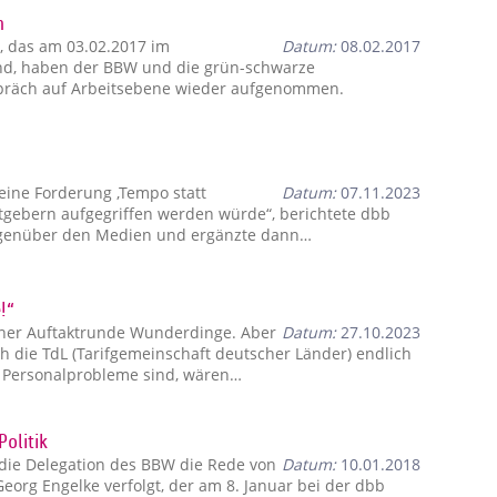
n
 das am 03.02.2017 im
Datum:
08.02.2017
and, haben der BBW und die grün-schwarze
präch auf Arbeitsebene wieder aufgenommen.
eine Forderung ‚Tempo statt
Datum:
07.11.2023
eitgebern aufgegriffen werden würde“, berichtete dbb
gegenüber den Medien und ergänzte dann…
!“
ner Auftaktrunde Wunderdinge. Aber
Datum:
27.10.2023
h die TdL (Tarifgemeinschaft deutscher Länder) endlich
e Personalprobleme sind, wären…
Politik
 die Delegation des BBW die Rede von
Datum:
10.01.2018
eorg Engelke verfolgt, der am 8. Januar bei der dbb