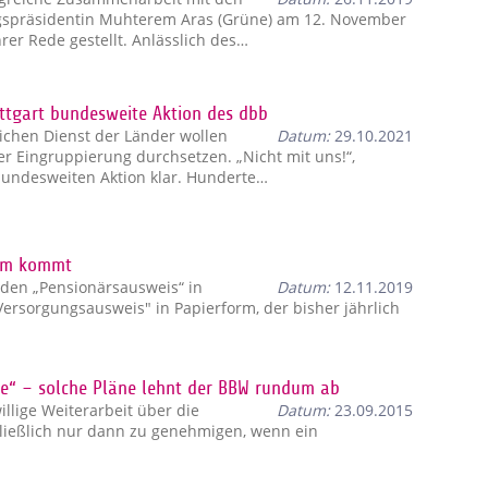
gspräsidentin Muhterem Aras (Grüne) am 12. November
rer Rede gestellt. Anlässlich des…
uttgart bundesweite Aktion des dbb
lichen Dienst der Länder wollen
Datum:
29.10.2021
r Eingruppierung durchsetzen. „Nicht mit uns!“,
bundesweiten Aktion klar. Hunderte…
orm kommt
s den „Pensionärsausweis“ in
Datum:
12.11.2019
„Versorgungsausweis" in Papierform, der bisher jährlich
sse“ – solche Pläne lehnt der BBW rundum ab
illige Weiterarbeit über die
Datum:
23.09.2015
ließlich nur dann zu genehmigen, wenn ein