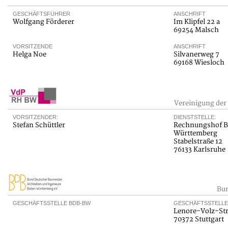
GESCHÄFTSFÜHRER
ANSCHRIFT
Wolfgang Förderer
Im Klipfel 22 a
69254 Malsch
VORSITZENDE
ANSCHRIFT
Helga Noe
Silvanerweg 7
69168 Wiesloch
Vereinigung de
VORSITZENDER:
DIENSTSTELLE:
Stefan Schüttler
Rechnungshof 
Württemberg
Stabelstraße 12
76133 Karlsruhe
Bun
GESCHÄFTSSTELLE BDB-BW
GESCHÄFTSSTELLE
Lenore-Volz-Str
70372 Stuttgart