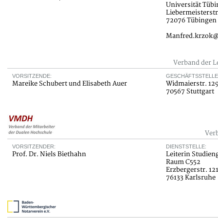
Universität Tüb
Liebermeisterstr
72076 Tübingen
Manfred.krzok@
Verband der L
VORSITZENDE:
GESCHÄFTSSTELLE
Mareike Schubert und Elisabeth Auer
Widmaierstr. 12
70567 Stuttgart
Ver
VORSITZENDER:
DIENSTSTELLE:
Prof. Dr. Niels Biethahn
Leiterin Studien
Raum C552
Erzbergerstr. 12
76133 Karlsruhe