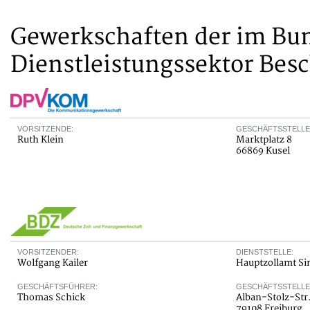
Gewerkschaften der im Bun
Dienstleistungssektor Besc
VORSITZENDE:
GESCHÄFTSSTELLE
Ruth Klein
Marktplatz 8
66869 Kusel
VORSITZENDER:
DIENSTSTELLE:
Wolfgang Kailer
Hauptzollamt Si
GESCHÄFTSFÜHRER:
GESCHÄFTSSTELLE
Thomas Schick
Alban-Stolz-Str.
79108 Freiburg