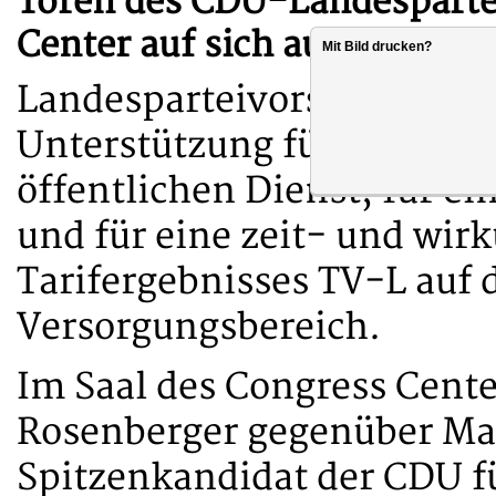
Toren des CDU-Landespartei
Center auf sich aufmerksam
Mit Bild drucken?
Landesparteivorsitzenden
Unterstützung für verbess
öffentlichen Dienst, für ei
und für eine zeit- und wir
Tarifergebnisses TV-L auf
Versorgungsbereich.
Im Saal des Congress Cent
Rosenberger gegenüber Man
Spitzenkandidat der CDU fü